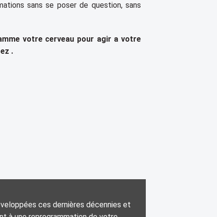
rmations sans se poser de question, sans
gramme votre cerveau pour agir a votre
rez .
veloppées ces dernières décennies et
nt à une reprogrammation de votre