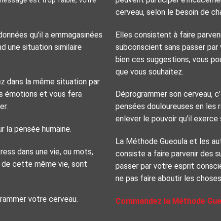
essage est trop faible, votre
cerveau, selon le besoin de ch
 données qu’il a emmagasinées
Elles consistent à faire parve
 une situation similaire
subconscient sans passer par v
bien ces suggestions, vous pou
que vous souhaitez.
z dans la même situation par
mes émotions et vous fera
Déprogrammer son cerveau, c’e
er.
pensées douloureuses en les r
enlever le pouvoir qu’il exerce 
sur la pensée humaine.
La Méthode Gueoula et les au
tress dans une vie, ou mots,
consiste a faire parvenir des 
s de cette même vie, sont
passer par votre esprit consci
ne pas faire aboutir les choses
grammer votre cerveau.
Commandez la Méthode Gue