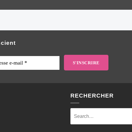
scient
sse
RECHERCHER