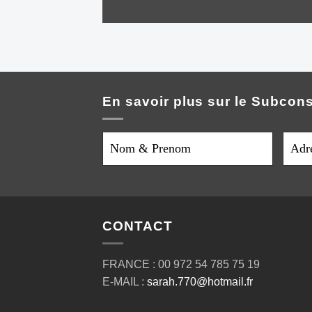
En savoir plus sur le Subcon
Nom
Adre
&
e-
Prenom
mail
*
CONTACT
FRANCE : 00 972 54 785 75 19
E-MAIL :
sarah.770@hotmail.fr