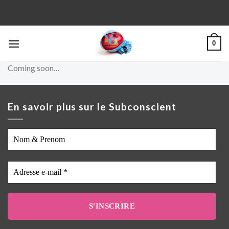
Skip
to
content
0
Coming soon…
En savoir plus sur le Subconscient
Nom
&
Prenom
Adresse
e-
mail
*