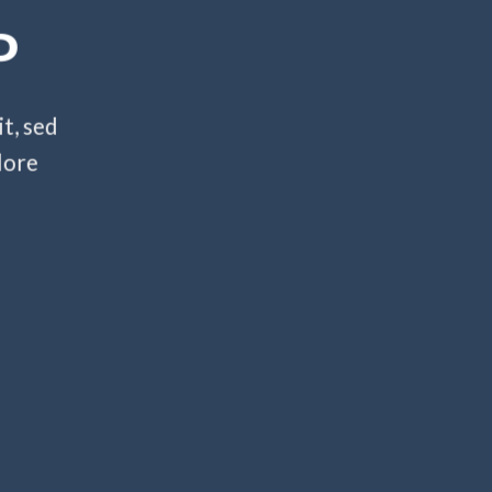
P
t, sed
lore