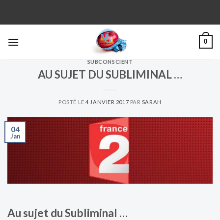
Skip
to
content
0
SUBCONSCIENT
AU SUJET DU SUBLIMINAL …
POSTÉ LE
4 JANVIER 2017
PAR
SARAH
04
Jan
Au sujet du Subliminal …